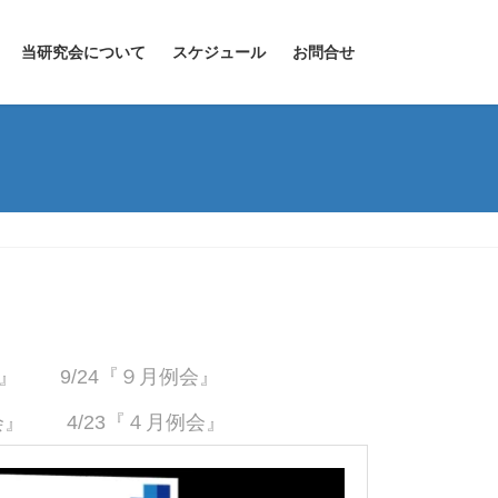
当研究会について
スケジュール
お問合せ
会』
9/24『９月例会』
会』
4/23『４月例会』