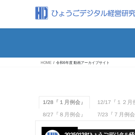
コ
ナ
ン
ビ
テ
ゲ
ン
ー
ツ
シ
へ
ョ
ス
ン
キ
に
ッ
移
HOME
令和6年度 動画アーカイブサイト
プ
動
1/28『１月例会』
12/17『１２
8/27『８月例会』
7/23『７月例