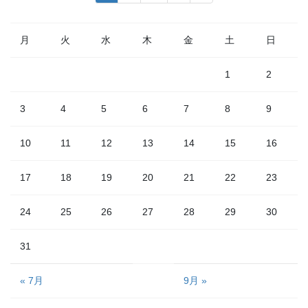
稿
定
定
定
ペ
ペ
ペ
の
ー
ー
ー
月
火
水
木
金
土
日
ペ
ジ
ジ
ジ
ー
1
2
ジ
送
3
4
5
6
7
8
9
り
10
11
12
13
14
15
16
17
18
19
20
21
22
23
24
25
26
27
28
29
30
31
« 7月
9月 »