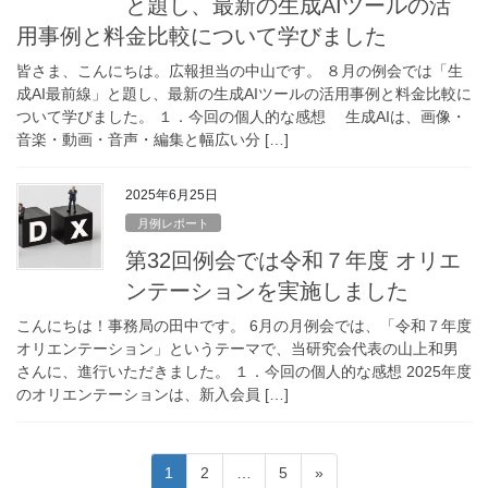
と題し、最新の生成AIツールの活
用事例と料金比較について学びました
皆さま、こんにちは。広報担当の中山です。 ８月の例会では「生
成AI最前線」と題し、最新の生成AIツールの活用事例と料金比較に
ついて学びました。 １．今回の個人的な感想 生成AIは、画像・
音楽・動画・音声・編集と幅広い分 […]
2025年6月25日
月例レポート
第32回例会では令和７年度 オリエ
ンテーションを実施しました
こんにちは！事務局の田中です。 6月の月例会では、「令和７年度
オリエンテーション」というテーマで、当研究会代表の山上和男
さんに、進行いただきました。 １．今回の個人的な感想 2025年度
のオリエンテーションは、新入会員 […]
投
固
固
固
1
2
…
5
»